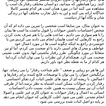
نند. زیرا همانطور که میدانید، دو انسان مختلف رفتار یک اسب را
شاهده می کنند اما در مورد همان اسب هر کدام تفسیر کاملا
داگانه ارائه می کنند و این به دلیل تجارب مختلف آنها در زندگی
ان و نگاه آنها از دنیاست.
ه عنوان مثال، من سابقا اسب شخصی را تمرین می داده ام که آن
خص احساسات داشتن حیوانات را قبول نداشت.ما اسب ها یمان
ا با هم سواری می دادیم ، ساعت هایی را با هم صرف بحث کردن
اجع به کارهایی که اسب هایمان انجام می دادند می کردیم،من با
ونسردی راجع به اینکه چگونه اسب ها در مورد اعمال خود
واطف و محرک های اسبی دارند با او صحبت می کردم، اما او نیز
تقابلا در مورد چگونگی طرز رفتار ماشینی آنها، بدون عقب نشینی
حبت می کرد. هیچکدام از این نظرات را نمی توان اثبات کرد،اما
ر کدام از ما به نقطه نظر خود باور داریم.
ین ها هر دو زیبایی و ضعف ” علم شناخت رفتار” را می رساند. تنها،
رانگیختن حیوان را می توان با توضیحات قانع کننده برای رفتارها و
عمالش، با ریشه ای از متود های علمی اثبات کرد.تفکر احساسی
فتار کردن حیوانات ممکن است اشتباه به نظر نرسد،اما از طرفی
ثبات آن نیز ممکن نیست.به همین علت، نسبت دادن احساسات
نسانی به اعمال و رفتار حیوانات به عنوان کاری غیر علمی و اصولا
نجام نشدنی تلقی می شود. اغلب کارهایی که حیوان انجام می دهد
ر پایه دو اصل اثبات شده بررسی می شود :