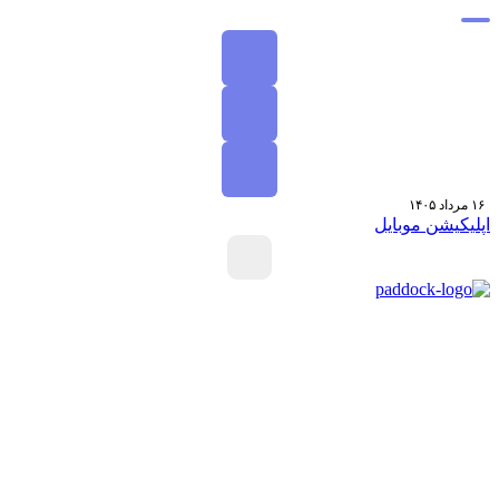
بازدید اختصاصی پدوک از Paul Schockemöhle Stallion Station | بزرگ‌ترین مرکز پرورش اسب آلمان
۱۶ مرداد ۱۴۰۵
پلیکیشن موبایل