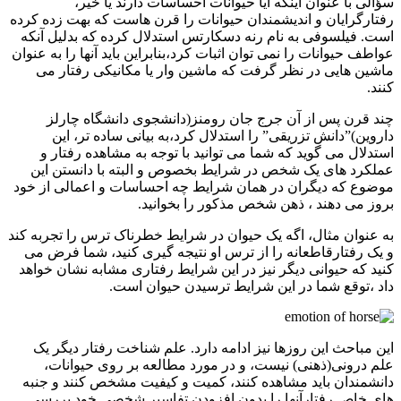
ؤالی با عنوان اینکه آیا حیوانات احساسات دارند یا خیر،
فتارگرایان و اندیشمندان حیوانات را قرن هاست که بهت زده کرده
ست. فیلسوفی به نام رنه دسکارتس استدلال کرده که بدلیل آنکه
واطف حیوانات را نمی توان اثبات کرد،بنابراین باید آنها را به عنوان
اشین هایی در نظر گرفت که ماشین وار یا مکانیکی رفتار می
نند.
ند قرن پس از آن جرج جان رومنز(دانشجوی دانشگاه چارلز
اروین)”دانش تزریقی” را استدلال کرد،به بیانی ساده تر، این
ستدلال می گوید که شما می توانید با توجه به مشاهده رفتار و
ملکرد های یک شخص در شرایط بخصوص و البته با دانستن این
وضوع که دیگران در همان شرایط چه احساسات و اعمالی از خود
روز می دهند ، ذهن شخص مذکور را بخوانید.
ه عنوان مثال، اگه یک حیوان در شرایط خطرناک ترس را تجربه کند
 یک رفتارقاطعانه را از ترس او نتیجه گیری کنید، شما فرض می
نید که حیوانی دیگر نیز در این شرایط رفتاری مشابه نشان خواهد
اد ،توقع شما در این شرایط ترسیدن حیوان است.
ین مباحث این روزها نیز ادامه دارد. علم شناخت رفتار دیگر یک
لم درونی(ذهنی) نیست، و در مورد مطالعه بر روی حیوانات،
انشمندان باید مشاهده کنند، کمیت و کیفیت مشخص کنند و جنبه
ای خاص رفتارآنها را بدون افزودن تفاسیر شخصی خود بررسی