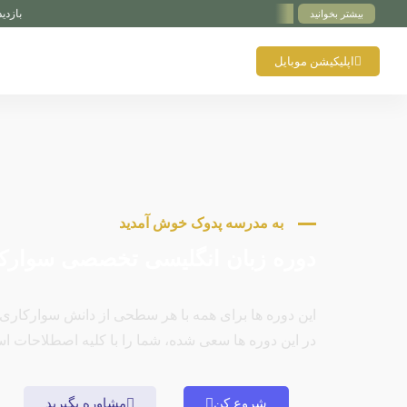
بازدید اختصاصی پدوک از  Schockemöhle Stallion Station
بیشتر بخوانید
اپلیکیشن موبایل
به مدرسه پدوک خوش آمدید
دوره زبان انگلیسی تخصصی سوارک
این دوره ها برای همه با هر سطحی از دانش سوارکاری
در این دوره ها سعی شده، شما را با کلیه اصطلاحات ا
شروع کن
مشاوره بگیرید