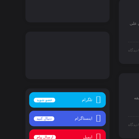
 علی
اه
قه
تلگرام
عضو شوید
اینستاگرام
دنبال کنید
اه
ایمیل
ارسال پیام