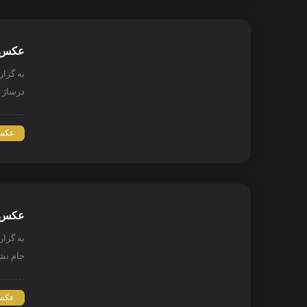
عکس ن
به گزا
درساژ د
عکس 
عکس ن
به گزا
جام نش
عکس 