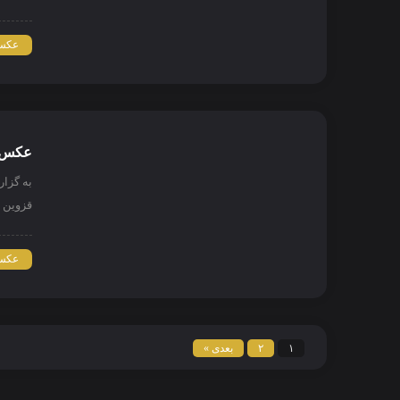
عکس 
عکس ن
به گزا
قزوین د
عکس 
۱
۲
بعدی »