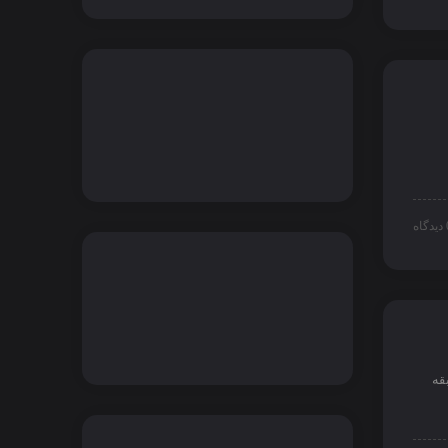
اه
قه