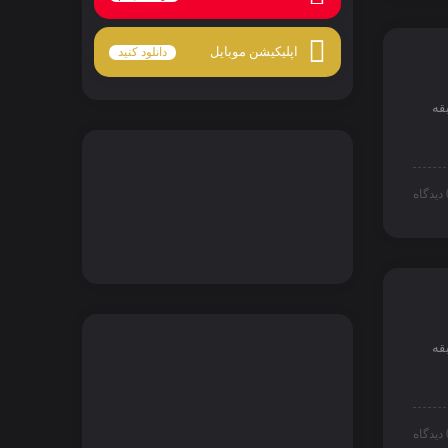
اپلیکیشن موبایل
دانلود کنید
قه
اه
قه
اه