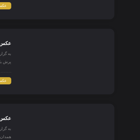
عکس 
عکس ن
به گزا
پرش با
عکس 
عکس ن
به گزا
همدان 