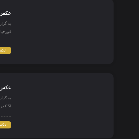
عکس ن
به گزا
قورچیان
عکس 
عکس نا
به گزا
CSI در عکس نامه قرار داده شد.
عکس 