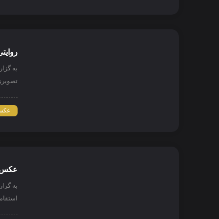
روایتی
به گزا
تصویری
عکس 
عکس ن
به گزا
استقام