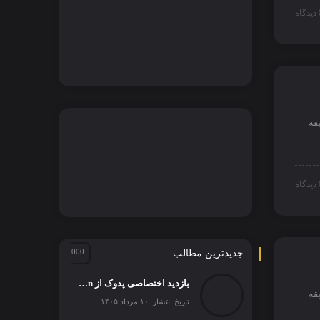
اه
قه
اه
جدیدترین مطالب
بازدید اختصاصی پدوک از Paul Schockemöhle Stallion Station | بزرگ‌ترین مرکز پرورش اسب آلمان
قه
تاریخ انتشار: ۱۰ مرداد ۱۴۰۵