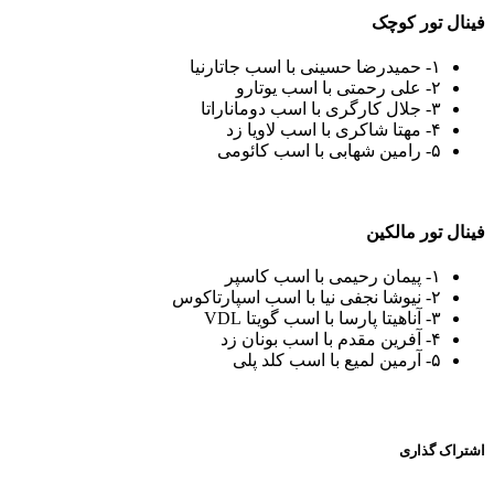
فینال تور کوچک
۱- حمیدرضا حسینی با اسب جاتارنیا
۲- علی رحمتی با اسب یوتارو
۳- جلال کارگری با اسب دوماناراتا
۴- مهتا شاکری با اسب ‌لاویا زد
۵- رامین شهابی با اسب‌ کائومی
فینال تور مالکین
۱- پیمان رحیمی با اسب کاسپر
۲- نیوشا نجفی نیا با اسب اسپارتاکوس
۳- آناهیتا پارسا با اسب گویتا VDL
۴- آفرین مقدم با اسب ‌بونان زد
۵- آرمین لمیع با اسب‌ کلد پلی
اشتراک گذاری