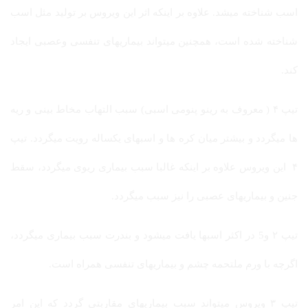
اسب شناخته میشد. علاوه بر اینکه اثر این ویروس بر تولید مثل اسب
شناخته شده است، همچنین میتواند بیماریهای تنفسی وعصبی ایجاد
کند.
تیپ ۴ ( معروف به رینو پنومی اسبی) سبب التهاب مخاط بینی و ریه
ها میگردد و بیشتر میان کره ها و اسبهای یکساله رویت میگردد. تیپ
۴ این ویروس علاوه بر اینکه غالبا سبب بیماری ریوی میگردد، سقط
جنین و بیماریهای عصبی را نیز سبب میگردد.
تیپ ۲ و5 در اکثر اسبها یافت میشود و بندرت سبب بیماری میگردد،
اگرچه با ورم ملتحمه چشم و بیماریهای تنفسی همراه است.
تیپ ۳ ویروس میتواند سبب بیماریهای مقاربتی گردد که این امر