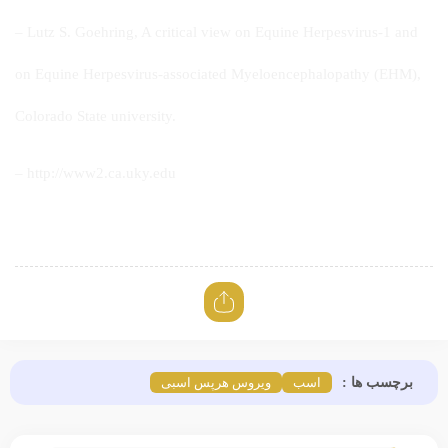
– Lutz S. Goehring, A critical view on Equine Herpesvirus-1 and
on Equine Herpesvirus-associated Myeloencephalopathy (EHM),
Colorado State university.
– http://www2.ca.uky.edu
برچسب ها :
اسب
ویروس هرپس اسبی