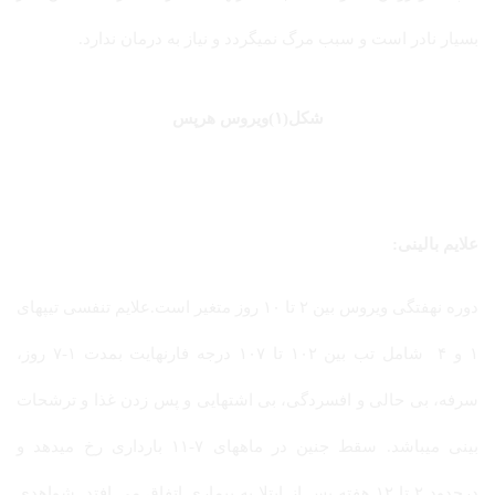
بسیار نادر است و سبب مرگ نمیگردد و نیاز به درمان ندارد.
شکل(۱)ویروس هرپس
علایم بالینی:
دوره نهفتگی ویروس بین ۲ تا ۱۰ روز متغیر است.علایم تنفسی تیپهای
۱ و ۴ شامل تب بین ۱۰۲ تا ۱۰۷ درجه فارنهایت بمدت ۱-۷ روز،
سرفه، بی حالی و افسردگی، بی اشتهایی و پس زدن غذا و ترشحات
بینی میباشد. سقط جنین در ماههای ۷-۱۱ بارداری رخ میدهد و
درحدود ۲ تا ۱۲ هفته پس از ابتلا به بیماری اتفاق می افتد. شواهدی