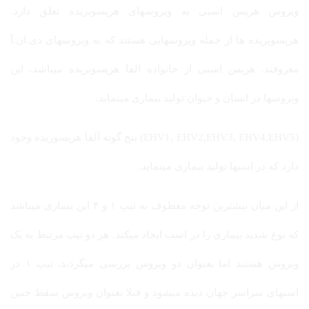
ویروس هرپس اسبی به ویروسهای هرپسویریده تعلق دارد.
هرپسویریده ها از جمله ویروسهایی هستند که به ویروسهای دی.ان.آ
معروفند. هرپس اسبی از خانواده الفا هرپسویریده میباشد. این
ویروسها در انسان و حیوان تولید بیماری مینماید.
(EHV1, EHV2,EHV3, EHV4,EHV5) پنج گونه آلفا هرپسوریده وجود
دارد که در اسبها تولید بیماری مینماید.
از این میان بیشترین توجه معطوف به تیپ ۱ و ۴ این بیماری میباشد
که نوع شدید بیماری را در اسب ایجاد میکند. هر دو تیپ مرتبط به یک
ویروس هستند اما بعنوان دو ویروس بررسی میگردند. تیپ ۱ در
اسبهای سراسر جهان دیده میشود و قبلا بعنوان ویروس سقط جنین