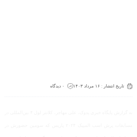
ریخ انتشار : ۱۶ مرداد ۱۴۰۳
۰ دیدگاه
به گزارش پایگاه خبری پدوک، علی مهاجر، کلانتر لول ۴ بین‌المللی در
مسابقات پرش اسب المپیک ۲۰۲۴ پاریس که سومین حضورش در