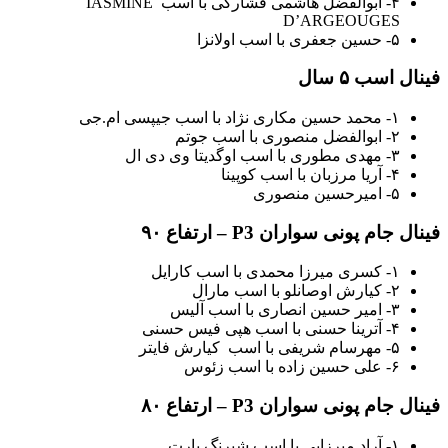
۴- ابوالفضل هاشمی فشارکی با اسب IASMINE
D’ARGEOUGES
۵- حسین جعفری با اسب اولانزا
فینال اسب ۵ سال
۱- محمد حسین مکاری نژاد با اسب جیپسی ام.جی
۲- ابوالفضل منصوری با اسب جوتم
۳- مهدی مطوری با اسب اوگدیتا وی دی ال
۴- آریا مرزبان با اسب کوپینا
۵- امیرحسین منصوری
فینال جام پونی سواران P3 – ارتفاع ۹۰
۱- کسری میرزا محمدی با اسب کارایل
۲- کیارش اوصانلو با اسب مارال
۳- امیر حسین انصاری با اسب آلیس
۴- آترینا حسنی با اسب هپی فیس حسنی
۵- مهرسام شریفی با اسب کیارش فایتر
۶- علی حسین زاده با اسب زئوس
فینال جام پونی سواران P3 – ارتفاع ۸۰
۱- آراد میرزایی با اسب شبرنگ پارت