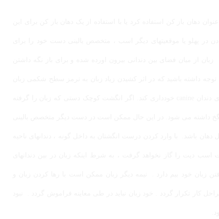
عنوان دهان باز کن استفاده کرد یا با استفاده از یک دهان باز کن برای این
تادن در پهلو یا موقعیتهای دیگر اسب ، متخصص بالینی دست خود را برای
 زبان از میان فضای بین دندانی بیرون اورده شده و برای باز نگه داشتن
. توجه داشته باشید که در اثر کشیدن زیاد زبان به ترمز سطح شکمی زبان
آسیب وارد نشود. متخصص بالینی همچنین باید از کشیدن زبان روی دندان canine خودداری کند. اگر انگشت کوچک دستی که زبان را گرفته
 نگخ داشته می شود. در این حال ممکن است در دست دیگر متخصص بالینی
دهان باشد. با وارد کردن درست انگشتان به داخل گونه ، دندانهای ناحیه
اسب دیت را گاز نخواهد گرفت ، به شرط اینکه زبان در بین دندانهای
 زبان خود بیم دارد . نیمه دیگر زبان ممکن است با رها کردن زبان و
ل کار تکرار گردد . خود زبان نباید در طی معاینه فراموش گردد . نبود
د.