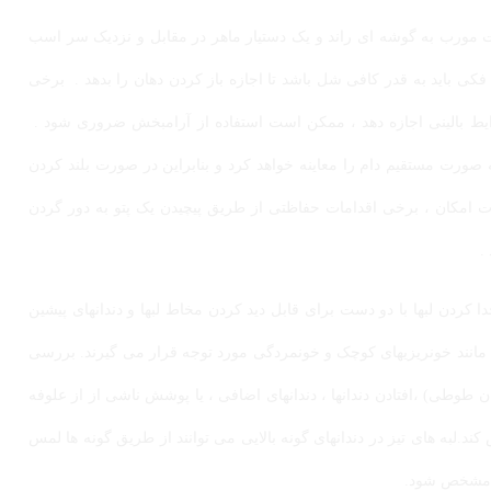
ت مورب به گوشه ای راند و یک دستیار ماهر در مقابل و نزدیک سر اسب
 فکی باید به قدر کافی شل باشد تا اجازه باز کردن دهان را بدهد . برخی
رایط بالینی اجازه دهد ، ممکن است استفاده از آرامبخش ضروری شود .
 صورت مستقیم دام را معاینه خواهد کرد و بنابراین در صورت بلند کردن
 امکان ، برخی اقدامات حفاظتی از طریق پیچیدن یک پتو به دور گردن
.
ا کردن لبها با دو دست برای قابل دید کردن مخاط لبها و دندانهای پیشین
مانند خونریزیهای کوچک و خونمردگی مورد توجه قرار می گیرند. بررسی
طوطی) ،افتادن دندانها ، دندانهای اضافی ، یا پوشش ناشی از از علوفه
کند.لبه های تیز در دندانهای گونه بالایی می توانند از طریق گونه ها لمس
ت مشخص شود.