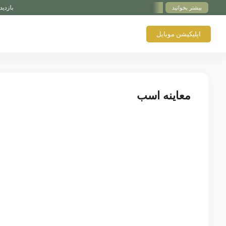
بازدید اختصاصی پدوک از Paul Schockemöhle Stallion Station | 
بیشتر بخوانید
اپلیکیشن موبایل
معاینه اسب