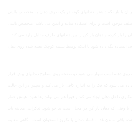
Swale : دهان باز کن swale و طرحهای دیگر ان با باز نگه داشتن دندانهای گونه در یک طرف دهان به متخصص بالینی
ختلف موجود است و برای استفاده ساده و ایمن می باشد. متخصص بالینی
 را باز کرده و دهان باز کن را بین دندانهای طرف مقابل وارد می کند .
یستاده نگه داده شود یا اینکه توسط تسمه کوچک تعبیه شده روی دهان
دهان باز کن کاملتر است و روی دهنه اسب سوار می شود.دو صفحه روی سطوح دندانهای پیش قرار
ه می شود که فک را به اندازه کافی باز می کند و سپس در این حالت
تکاری داخل دهان ایجاد می کند و فوراً هم می تواند رها شود. عیبش خطر
 وقتی که دهان باز کن در محل است بد خو شود. تذکرات: معاینه باید
ده باقی ماندن غذا ، فساد دندان یا نکروز استخوان است . گاهی معاینه