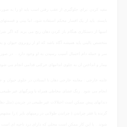
مقید کردن :برای جلوگیری از عقب رفتن اسب باید او را به صور
بایستد. باید از یک افسار محکم استفاده شود، اما بینی و قسمتهای
اسبها از دستکاری هنگام باز کردن دهان رنج می برند که اگر ش
متخصص بالینی باید همیشه آگاه باشد که او از روبروی حیوان و به
سر و حمله دام احتمال آسیب رسیدن به او وجود دارد . در صورت
بیمار و انداختن ان به جلوی اندامهای حرکتی فدامی انجام می شود 
عاینه خارجی : معاینه خارجی دهان با ایستادن در جلوی حیوان و جد
انجام می شود . رنگ غشای مخاطی همراه با ویزگیهای غیر طبیعی 
دندانهای پیش ممکن است اختلالات غیر طبیعی در چریدن (مثل دهان 
گزنده یا فقر چراندن ( چراندن طولانی در زمینهای بایر ) را مشهص 
شوند . با این کار ممکن است محلی که دارای درد ناحیه ای اس