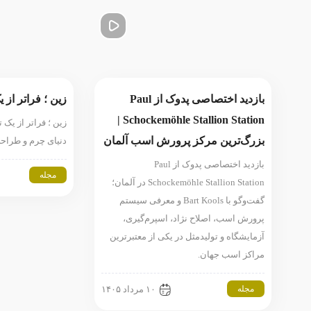
بازدید اختصاصی پدوک از Paul
زین ؛ فراتر از 
Schockemöhle Stallion Station |
زین ؛ فراتر از یک
بزرگ‌ترین مرکز پرورش اسب آلمان
دنیای چرم و طرا
بازدید اختصاصی پدوک از Paul
مجله
Schockemöhle Stallion Station در آلمان؛
گفت‌وگو با Bart Kools و معرفی سیستم
پرورش اسب، اصلاح نژاد، اسپرم‌گیری،
آزمایشگاه و تولیدمثل در یکی از معتبرترین
مراکز اسب جهان.
مجله
۱۰ مرداد ۱۴۰۵