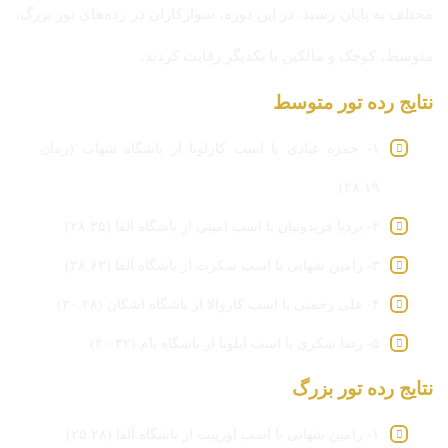
مختلف به پایان رسید. در این دوره، سوارکاران در رده‌های تور بزرگ،
متوسط، کوچک و مالکین با یکدیگر رقابت کردند.
نتایج رده تور متوسط
۱- حمزه عبادی با اسب کارلوتا از باشگاه شهاب (زمان
۲۸.۱۹)
۲- بردیا فریدونیان با اسب امیتی از باشگاه آلفا (۲۸.۳۵)
۳- رامین شهابی با اسب سکرت از باشگاه آلفا (۲۸.۶۳)
۴- علی رحمتی با اسب کاروالا از باشگاه اشکان (۳۰.۲۸)
۵- رضا شکری با اسب ایلونا از باشگاه بام (۳۰.۳۲)
نتایج رده تور بزرگ
۱- رامین شهابی با اسب اوربیت از باشگاه آلفا (۲۵.۲۸)