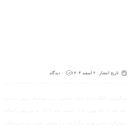
تاریخ انتشار : ۲ اسفند ۱۴۰۴
۰ دیدگاه
به گزارش پایگاه خبری پدوک، هفتمین دوره مسابقات پرش با اسب
جام بام از ۲۸ بهمن تا ۱ اسفند ماه ۱۴۰۴ به میزبانی باشگاه
سوارکاری بام در تهران برگزار شد و با معرفی نفرات برتر در رده‌های