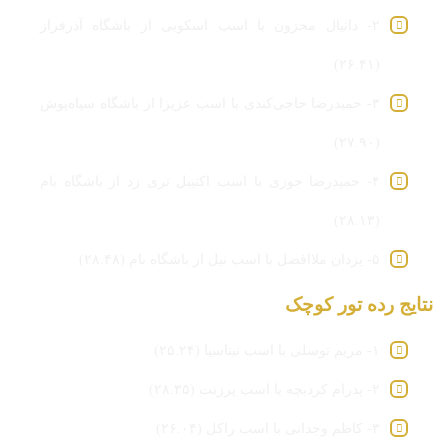
۲- دانیال محزون با اسب اسکوبی از باشگاه آذرفراز
(۲۶.۴۱)
۳- حمیدرضا حاجی‌کندی با اسب عزیزا از باشگاه سیاه‌پوش
(۲۷.۹۰)
۴- حمیدرضا جوزی با اسب اکتیبل تری زد از باشگاه بام
(۲۸.۱۳)
۵- یزدان ملاافضل با اسب نیل از باشگاه بام (۲۸.۴۸)
نتایج رده تور کوچک
۱- مریم توسلی با اسب نیناسیا (۲۵.۲۴)
۲- پدرام کردبچه با اسب پرزنت (۲۸.۳۵)
۳- کاظم وجدانی با اسب راکل (۲۶.۰۴)