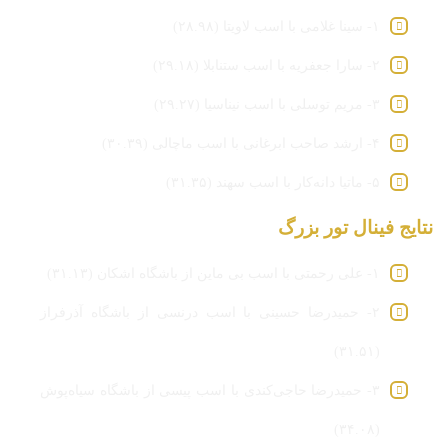
۱- سینا غلامی با اسب لاویتا (۲۸.۹۸)
۲- سارا جعفریه با اسب ستنابلا (۲۹.۱۸)
۳- مریم توسلی با اسب نیناسیا (۲۹.۲۷)
۴- ارشد صاحب ابرغانی با اسب ماچالی (۳۰.۳۹)
۵- ماتیا دانه‌کار با اسب سهند (۳۱.۳۵)
نتایج فینال تور بزرگ
۱- علی رحمتی با اسب بی ماین از باشگاه اشکان (۳۱.۱۳)
۲- حمیدرضا حسینی با اسب درنسی از باشگاه آذرفراز
(۳۱.۵۱)
۳- حمیدرضا حاجی‌کندی با اسب پیسی از باشگاه سیاه‌پوش
(۳۴.۰۸)