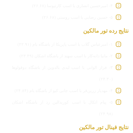
۴- امیرحسین انصاری با اسب کارتیوسا (۲۶.۶۸)
۵- حسین رضایی با اسب روستی (۲۶.۶۸)
نتایج رده تور مالکین
۱- امیرعباس گلاب با اسب پاپریکا از باشگاه بام (۲۲.۹۱)
۲- مانیا دانه‌کار با اسب سهند از باشگاه اشکان (۲۳.۴۹)
۳- فراز الوانی با اسب لیدی بالدوین از باشگاه دوقولوها
(۲۴.۳۰)
۴- مهدیار زرین‌فر با اسب جانی کیو از باشگاه بام (۲۴.۸۴)
۵- پیام اتکال با اسب کوریدالین زد از باشگاه اشکان
(۲۴.۹۸)
نتایج فینال تور مالکین