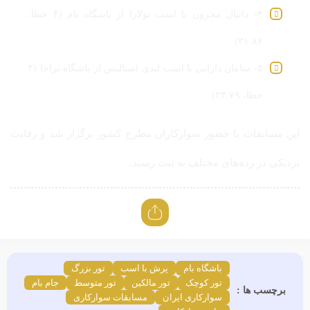
۴- دانیال محزون با اسب تولارا از باشگاه بام (۴ خطا،
۳۱.۸۶)
۵- سامان دارابی با اسب لیدی استالیس از باشگاه نزاجا (۴
خطا، ۳۳.۷۹)
این مسابقات با حضور سوارکاران مطرح کشور برگزار شد و رقابت
نزدیکی در رده‌های مختلف به ثبت رسید.
باشگاه بام
پرش با اسب
تور بزرگ
تور کوچک
تور مالکین
تور متوسط
جام بام
برچسب ها :
سوارکاری ایران
مسابقات سوارکاری