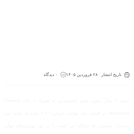
تاریخ انتشار : ۲۸ فروردین ۱۴۰۵
۰ دیدگاه
حدود ۸ سال پیش، هری اسمولدرز به همراه Emerald van ’t
Ruytershof در فینال جام جهانی پاریس (۱.۶۰ متر) به مقام دوم
رسیدند؛ نمایشی که جایگاه این اسب را در بین بهترین‌های جهان