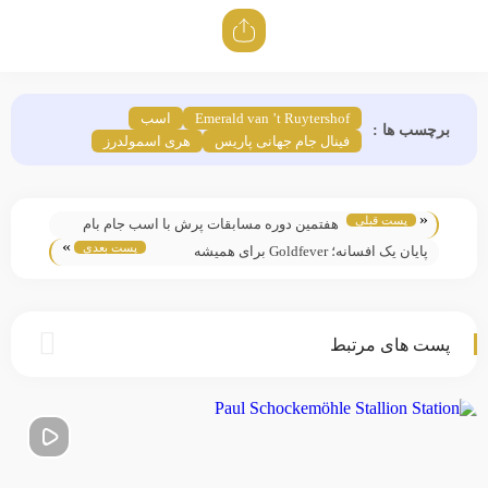
Emerald van ’t Ruytershof
اسب
برچسب ها :
فینال جام جهانی پاریس
هری اسمولدرز
«
پست قبلی
هفتمین دوره مسابقات پرش با اسب جام بام
»
پست بعدی
۱۴۰۴
پایان یک افسانه؛ Goldfever برای همیشه
خداحافظی کرد
پست های مرتبط