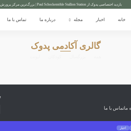
بازدید اختصاصی پدوک از Paul Schockemöhle Stallion Station | بزرگ‌ترین مرکز پرورش اسب آلمان
خانه
اخبار
مجله
درباره ما
تماس با ما
گالری آکادمی پدوک
همه
بزرگسال
کودکان
ایونت
ب
 ما
تماس با ما
اخبار