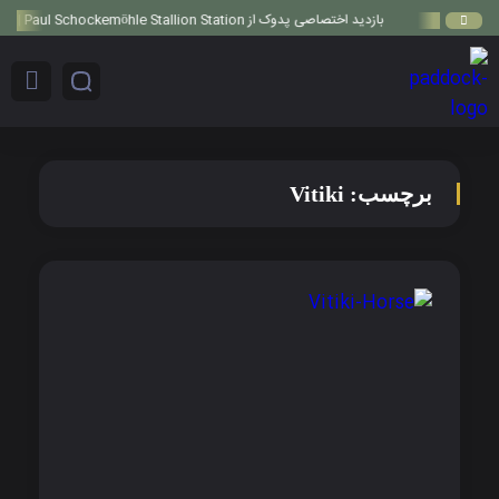
بازدید اختصاصی پدوک از Paul Schockemöhle Stallion Station | بزرگ‌ترین مرکز پرورش اسب آلمان
برچسب:
Vitiki