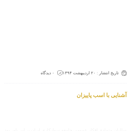
تاریخ انتشار : ۲۰ اردیبهشت ۱۳۹۴
۰ دیدگاه
آشنایی با اسب پاییزان
سالیان متمادی افکار عمومی جامعه سوارکاری ایران بر این باور بود