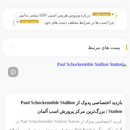
«
پست قبلی
درباره ویروس هرپس اسبی EHV بیشتر بدانیم
»
پست بعدی
چرا اسب ها در شرایط مختلف دست های خود
را به زمین می کوبند؟
پست های مرتبط
بازدید اختصاصی پدوک از Paul Schockemöhle Stallion
Station | بزرگ‌ترین مرکز پرورش اسب آلمان
بازدید اختصاصی پدوک از Paul Schockemöhle Stallion Station در
آلمان؛ گفت‌وگو با Bart Kools و معرفی سیستم پرورش اسب، اصلاح