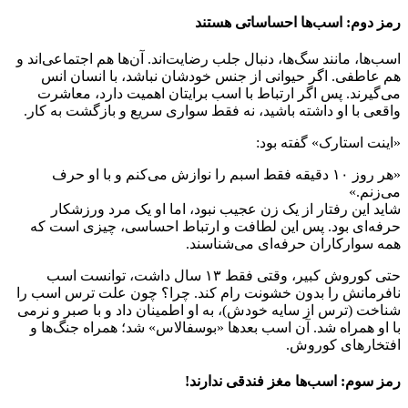
رمز دوم: اسب‌ها احساساتی هستند
اسب‌ها، مانند سگ‌ها، دنبال جلب رضایت‌اند. آن‌ها هم اجتماعی‌اند و
هم عاطفی. اگر حیوانی از جنس خودشان نباشد، با انسان انس
می‌گیرند. پس اگر ارتباط با اسب برایتان اهمیت دارد، معاشرت
واقعی با او داشته باشید، نه فقط سواری سریع و بازگشت به کار.
«اینت استارک» گفته بود:
«هر روز ۱۰ دقیقه فقط اسبم را نوازش می‌کنم و با او حرف
می‌زنم.»
شاید این رفتار از یک زن عجیب نبود، اما او یک مرد ورزشکار
حرفه‌ای بود. پس این لطافت و ارتباط احساسی، چیزی است که
همه سوارکاران حرفه‌ای می‌شناسند.
حتی کوروش کبیر، وقتی فقط ۱۳ سال داشت، توانست اسب
نافرمانش را بدون خشونت رام کند. چرا؟ چون علت ترس اسب را
شناخت (ترس از سایه خودش)، به او اطمینان داد و با صبر و نرمی
با او همراه شد. آن اسب بعدها «بوسفالاس» شد؛ همراه جنگ‌ها و
افتخارهای کوروش.
رمز سوم: اسب‌ها مغز فندقی ندارند
!