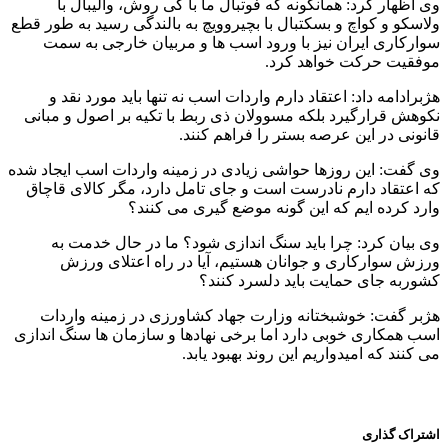
وی اظهار کرد: همانگونه که فوتبال ما با کی روش، والیبال با
ولاسکو و کواچ و بسکتبال با بچیروویچ به بالندگی رسید به طور قطع
سوارکاری ایران نیز با ورود اسب ها و مربیان خارجی به سمت
موفقیت حرکت خواهد کرد.
هژبرادامه داد: اعتقاد دارم واردات اسب نه تنها باید مورد نقد و
نکوهش قرارگیرد بلکه مسوولان ذی ربط با تکیه بر اصول و مبانی
قانونی در این عرصه بستر را فراهم کنند.
وی گفت: این روزها حواشی زیادی در زمینه واردات اسب ایجاد شده
که اعتقاد دارم نادرست است و جای تامل دارد، مگر کالای قاچاق
وارد کرده ایم که این گونه موضع گیری می کنند؟
وی بیان کرد: چرا باید سنگ اندازی شود؟ ما در حال خدمت به
ورزش سوارکاری و جوانان هستیم، آیا در راه اعتلای ورزش
کشوربه جای حمایت باید دلسرد کنند؟
هژبر گفت: خوشبختانه وزارت جهاد کشاورزی در زمینه واردات
اسب همکاری خوبی دارد اما برخی نهادها و سازمان ها سنگ اندازی
می کنند که امیدواریم این روند بهبود یابد.
اشتراک گذاری