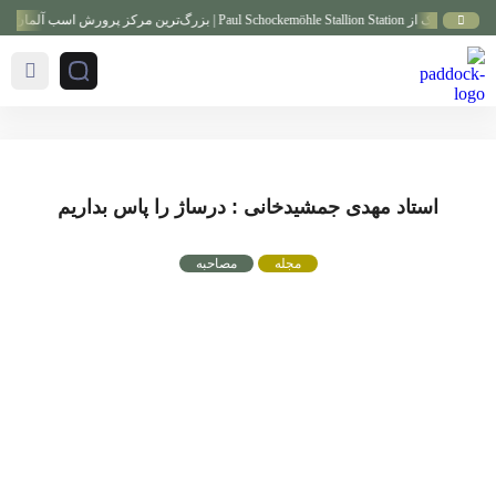
Paul Schockemöh | بزرگ‌ترین مرکز پرورش اسب آلمان
استاد مهدی جمشیدخانی : درساژ را پاس بداریم
مجله
مصاحبه