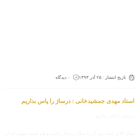
تاریخ انتشار : ۲۵ آذر ۱۳۹۳
۰ دیدگاه
استاد مهدی جمشیدخانی : درساژ را پاس بداریم
درساژ را پاس بداریم
سال ۹۳ و نیمه دوم آن را سال درساژ بنامیم و هم قسم شویم که آن