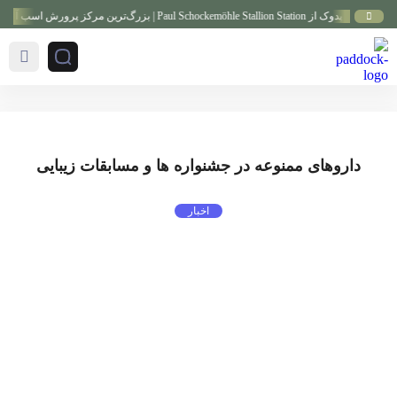
Paul Schockemöhle Stallion Stati | بزرگ‌ترین مرکز پرورش اسب آلمان
داروهای ممنوعه در جشنواره ها و مسابقات زیبایی
اخبار