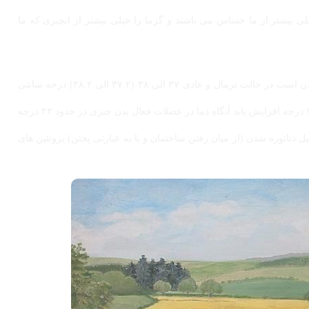
لی بیشتر از ما حساس می باشند و گرما را خیلی بیشتر از انچیزی که ما
پس احتمال وقوع عوارض شدیدتر نیز در آنها بیشتر است ، دمای بدن اسب در حالت نرمال و عادی ۳۷ الی ۳۸ (۳۷.۲ الی ۳۸.۲) درجه سانتی
گراد می باشد و در صورتی که در اثر گرمای محیط و فعالیت به ۴۱ درجه افزایش یابد آنگاه دما در عضلات فعال بدن چیزی در حدود ۴۳ درجه
 دناتوره شدن (از میان رفتن ساختمان و یا به عبارتی پختن) پروتئین های