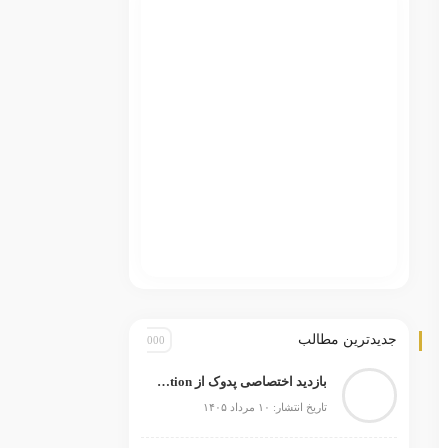
جدیدترین مطالب
بازدید اختصاصی پدوک از Paul Schockemöhle Stallion Station | بزرگ‌ترین مرکز پرورش اسب آلمان
تاریخ انتشار: ۱۰ مرداد ۱۴۰۵