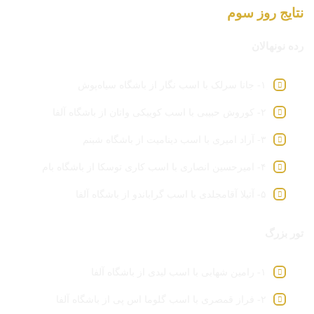
نتایج روز سوم
رده نونهالان
۱- جانا سرلک با اسب نگار از باشگاه سیاه‌پوش
۲- کوروش حبیبی با اسب کوییکی واتان از باشگاه آلفا
۳- آراد امیری با اسب دینامیت از باشگاه شبنم
۴- امیرحسین انصاری با اسب کاری توسکا از باشگاه بام
۵- آتیلا آقامجلدی با اسب گراباندو از باشگاه آلفا
تور بزرگ
۱- رامین شهابی با اسب لیدی از باشگاه آلفا
۲- فراز قمصری با اسب گلوما اس پی از باشگاه آلفا