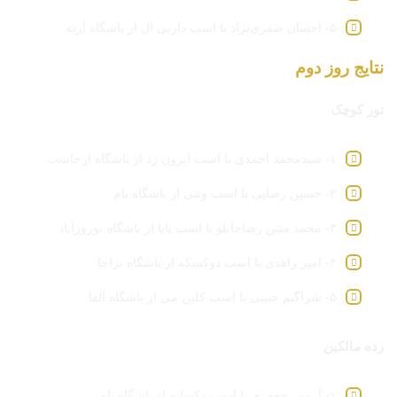
۵- احسان صفری‌نژاد با اسب داربی ال از باشگاه آرته
نتایج روز دوم
تور کوچک
۱- سیدمحمد احمدی با اسب ایرون زد از باشگاه ارجاسب
۲- حسین رضایی با اسب ونتی از باشگاه بام
۳- محمد متین رضاخانلو با اسب پایا از باشگاه نوروزآباد
۴- امیر زاهدی با اسب دوکسکه از باشگاه نزاجا
۵- شراگیم حبیبی با اسب کلین می از باشگاه آلفا
رده مالکین
۱- آرمین جعفری با اسب رکسانه از باشگاه بام