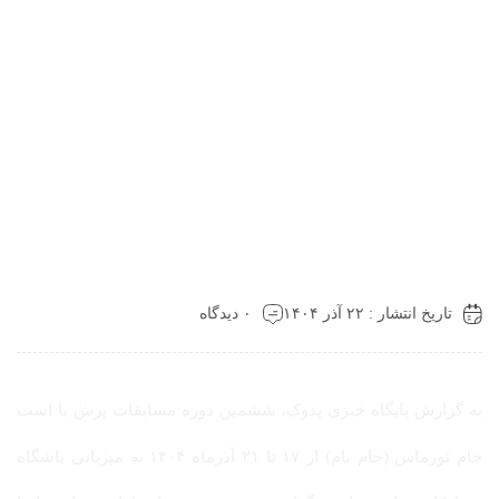
تاریخ انتشار : ۲۲ آذر ۱۴۰۴
۰ دیدگاه
به گزارش پایگاه خبری پدوک، ششمین دوره مسابقات پرش با اسب
جام تورماس (جام بام) از ۱۷ تا ۲۱ آذرماه ۱۴۰۴ به میزبانی باشگاه