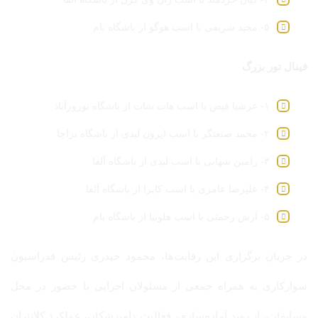
۵- مجید شریفی با اسب هوگو از باشگاه بام
فینال تور بزرگ
۱- عرشیا فیض با اسب هات شات از باشگاه نوروزآباد
۲- محمد صنعتگر با اسب ایرون لیدی از باشگاه نزاجا
۳- رامین شهابی با اسب لیدی از باشگاه آلفا
۴- علیرضا عامری با اسب کایرا از باشگاه آلفا
۵- آرش رحمتی با اسب هلونیا از باشگاه بام
در جریان برگزاری این رقابت‌ها، محمود حیدری رئیس فدراسیون
سوارکاری به همراه جمعی از مسئولان اجرایی با حضور در محل
مسابقات، از روند آماده‌سازی، فعالیت دامپزشکان، عملکرد کلانتران