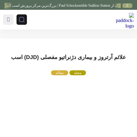
Paul Schockemöhl | بزرگ‌ترین مرکز پرورش اسب آلمان
علائم آرتروز و بیماری دژنراتیو مفصلی (DJD) اسب
مجله
مقاله