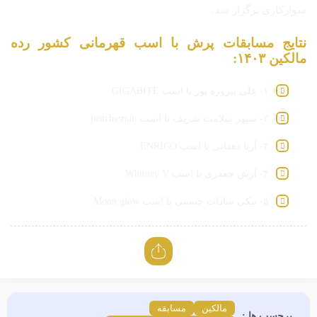
سوارکاری برگزار شد.
نتایج مسابقات پرش با اسب قهرمانی کشور رده
مالکین ۱۴۰۳:
۱- علی پیروزه پور با اسب GIGABITE
۲- سپهر سلامت شریف با اسب justchesnut
۳- آریا دهقانی با اسب ENRICO
۴- آرش جعفری با اسب Whitney V
۵- نیکی سادات حسینی با اسب Moon glow
مالکین
مسابقه
برچسب ها :