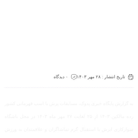
تاریخ انتشار : ۲۸ مهر ۱۴۰۳
۰ دیدگاه
به گزارش پایگاه خبری پدوک، مسابقات پرش با اسب قهرمانی کشور
رده مالکین ۱۴۰۳ از ۲۵ لغایت ۲۷ مهر ماه ۱۴۰۳ در محل باشگاه
سوارکاری ابرش با استقبال گرم تماشاگران و علاقمندان به ورزش