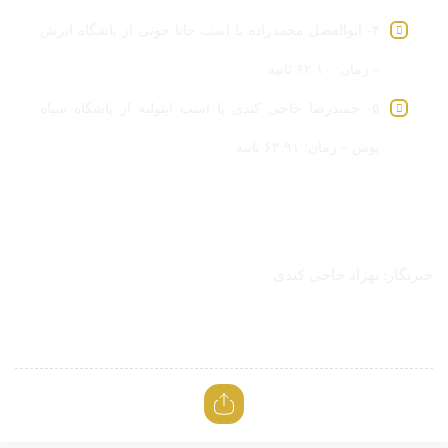
۴- ابوالفضل محمدزاده با اسب جانا جوتی از باشگاه ابرش
– زمان: ۶۲.۱۰ ثانیه
۵- حمیدرضا حاجی کندی با اسب ایتولیه از باشگاه سیاه
پوش – زمان: ۶۳.۹۱ ثانیه
خبرنگار: بهزاد حاجی کندی