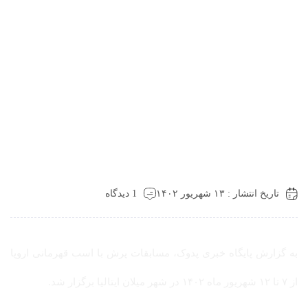
تاریخ انتشار : ۱۳ شهریور ۱۴۰۲
1 دیدگاه
به گزارش پایگاه خبری پدوک، مسابقات پرش با اسب قهرمانی اروپا
از ۷ تا ۱۲ شهریور ماه ۱۴۰۲ در شهر میلان ایتالیا برگزار شد.