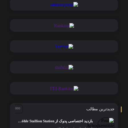
جدیدترین مطالب
بازدید اختصاصی پدوک از Paul Schockemöhle Stallion Station | بزرگ‌ترین مرکز پرورش اسب آلمان