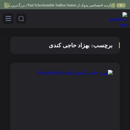
بازدید اختصاصی پدوک از Paul Schockemöhle Stallion Station | بزرگ‌ترین مرکز پرورش اسب آلمان
برچسب:
بهزاد حاجی کندی