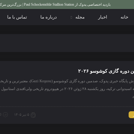
بازدید اختصاصی پدوک از Paul Schockemöhle Stallion Station | بزرگ‌ترین مرکز پرورش اسب آلمان
خانه
اخبار
مجله
درباره ما
تماس با ما
دوره گازی کوشوسو ۲۰۲۶
به گزارش پایگاه خبری پدوک، صدمین دوره گازی کوشوسو (Gazi Koşusu)، مع
مسابقه اسبدوانی ترکیه، روز یکشنبه ۲۸ ژوئن ۲۰۲۶ در هیپودروم تاریخی ولی‌افندی است
۵ تیر ۱۴۰۵
0 دیدگ