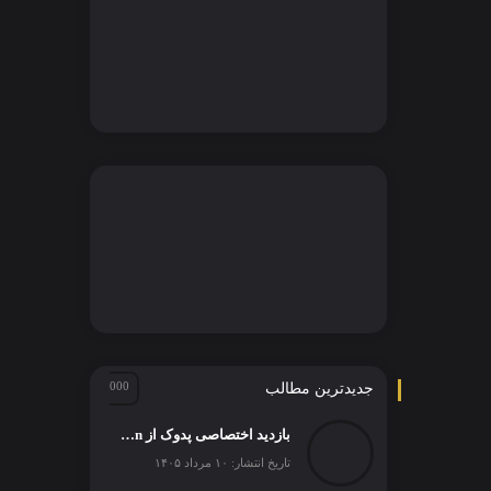
جدیدترین مطالب
بازدید اختصاصی پدوک از Paul Schockemöhle Stallion Station | بزرگ‌ترین مرکز پرورش اسب آلمان
تاریخ انتشار: ۱۰ مرداد ۱۴۰۵