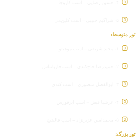
۴- حسین رضایی – اسب کاروچا
۵- شراگیم حبیبی – اسب کلین‌می
تور متوسط:
۱- مجید شریفی – اسب موهیتو
۲- حمیدرضا حاج‌کندی – اسب فاربانتاس
۳- ابوالفضل منصوری – اسب کندی
۴- عرشیا فیض – اسب ایرفورس
۵- محمدامین عزیزنژاد – اسب فالیتیج
تور بزرگ: