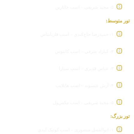
۵- مجید شریفی – اسب جاتارین
تور متوسط:
۱- حمیدرضا حاج‌کندی – اسب فاربانتاس
۲- کیاراد شرفی – اسب کانتوس
۳- عباس قدیری – اسب سیارا
۴- آرش عیسوند – اسب هایلایت
۵- مجید شریفی – اسب مکس‌ول
تور بزرگ:
۱- ابوالفضل منصوری – اسب کوئیک لیدی