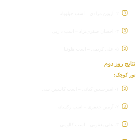
۲- آروین مرادی – اسب جیلویانا
۳- احسان صفری‌نژاد – اسب داربی
۵- علی کریمی – اسب هلونیا
نتایج روز دوم
تور کوچک:
۱- امیرحسین کیانی – اسب کاسپین سی
۲- آرمین جعفری – اسب رکسانه
۳- علی یعقوبی – اسب کااومی