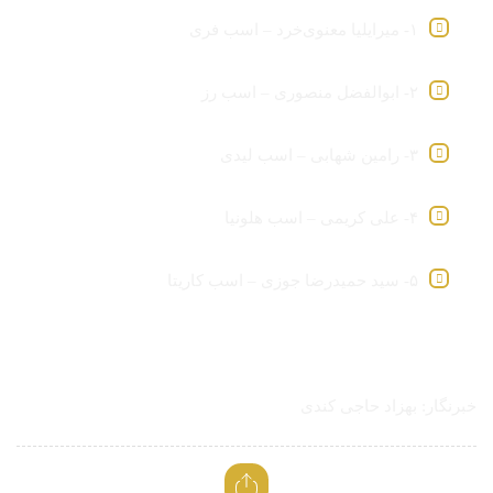
۱- میرایلیا معنوی‌خرد – اسب فری
۲- ابوالفضل منصوری – اسب رز
۳- رامین شهابی – اسب لیدی
۴- علی کریمی – اسب هلونیا
۵- سید حمیدرضا جوزی – اسب کاریتا
خبرنگار: بهزاد حاجی کندی