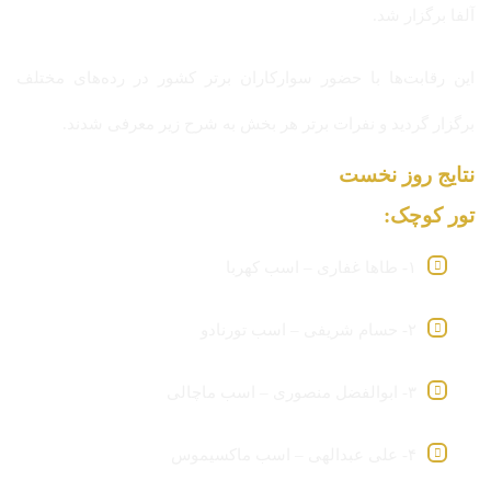
آلفا برگزار شد.
این رقابت‌ها با حضور سوارکاران برتر کشور در رده‌های مختلف
برگزار گردید و نفرات برتر هر بخش به شرح زیر معرفی شدند.
نتایج روز نخست
تور کوچک:
۱- طاها غفاری – اسب کهربا
۲- حسام شریفی – اسب تورنادو
۳- ابوالفضل منصوری – اسب ماچالی
۴- علی عبدالهی – اسب ماکسیموس