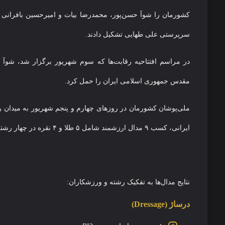
کشورمان را شوآ حسن‌پور، محمدرضا بیات و امیرحسین بافرانی 
سرپرستی علی طهایی تشکیل دادند.
در مراسم افتتاحیه رقابت‌ها که سوم شهریور برگزار شد، شوآ حس
مقدس جمهوری اسلامی ایران را حمل کرد.
ملی‌پوشان کشورمان در روزهای چهارم و پنجم شهریور به میدان ر
ایرانی، کسب ۹ مدال ارزشمند شامل ۵ طلا و ۴ نقره در چهار رشته درساژ، زیباسواری، مسیر‌یابی و پرش با اسب بود.
نتایج مدال‌ها به تفکیک رشته و ورزشکاران:
درساژ (Dressage)