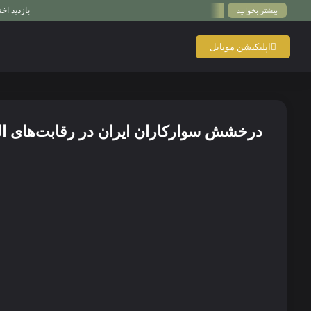
بازدید اختصاصی پدوک از Paul Schockemöhle Stallion Station | بزرگ‌تر
بیشتر بخوانید
اپلیکیشن موبایل
درخشش سوارکاران ایران در رقابت‌های ال