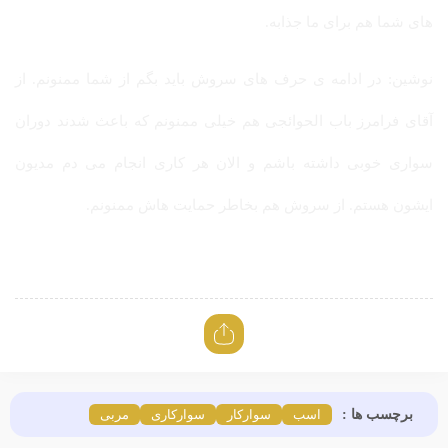
های شما هم برای ما جذابه.
نوشین: در ادامه ی حرف های سروش باید بگم از شما ممنونم. از
آقای فرامرز باب الحوائجی هم خیلی ممنونم که باعث شدند دوران
سواری خوبی داشته باشم و الان هر کاری انجام می دم مدیون
ایشون هستم. از سروش هم بخاطر حمایت هاش ممنونم.
برچسب ها :
اسب
سوارکار
سوارکاری
مربی