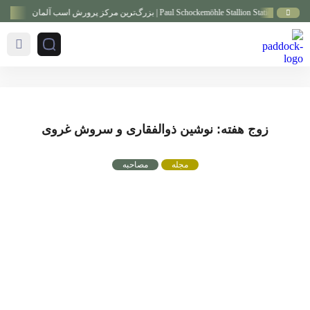
اسب آلمان
گزارش ویدی
زوج هفته: نوشین ذوالفقاری و سروش غروی
مجله
مصاحبه