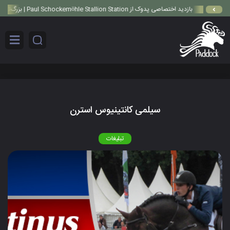
بازدید اختصاصی پدوک از Paul Schockemöhle Stallion Station | بزرگ‌ترین مرکز پرورش اسب آلمان
سیلمی کانتینیوس استرن
تبلیغات