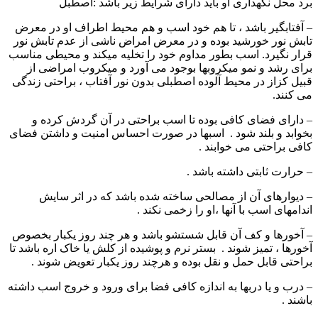
برد محل نگهداری او باید دارای شرایط زیر باشد :اصطبل
– آفتابگیر باشد ، تا هم خود اسب و هم محیط اطراف او در معرض
تابش نور خورشید بوده و در معرض امراض ناشی از عدم تابش نور
قرار نگیرد. اسب بطور مداوم خود را تخلیه میکند و محیطی مناسب
برای رشد و نمو میکروبها بوجود می آورد و میکروب امراضی از
قبیل کزاز در محیط آلوده اصطبلی بدون نور آفتاب ، براحتی زندگی
می کنند.
– دارای فضای کافی بوده تا اسب براحتی در آن گردش کرده و
بخوابد و بلند شود . اسبها در صورت احساس امنیت و داشتن فضای
کافی براحتی می خوابند .
– حرارت ثابتی داشته باشد .
– دیوارهای آن از مصالحی ساخته شده باشد که در اثر سایش
اندامهای اسب با آنها ،او را زخمی نکند .
– آخورها و کف آن قابل شستشو باشد و هر چند روز یکبار بخصوص
آخورها ، تمیز شوند . بستر نرم و پوشیده از کلش یا خاک اره باشد تا
براحتی قابل حمل و نقل بوده و هرچند روز یکبار تعویض شوند .
– درب و یا دربها به اندازه کافی فضا برای ورود و خروج اسب داشته
باشند .