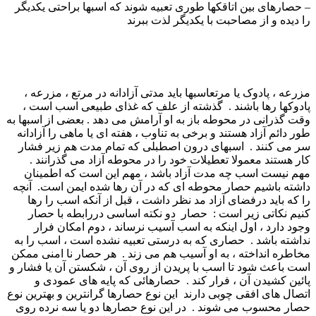
– حصارهای بین اتاقکها طوری تعبیه شوند که اسبها براحتی یکدیگر
را دیده و از مصاحبت با یکدیگر لذت ببرند
مزرعه ، پادوک یا مرتعاسبها باید مدتی آزادانه در مرتع ، مزرعه ،
پادوکها رها باشند . گذشته از علف که غذای طبیعی اسب است ،
وقت گذرانی در محوطه باز به او آرامش می دهد . بعضی از اسبها به
طور دائم آزاد هستند و برخی به تناوب ، هفته ای یا ماهی را آزادانه
سر می کنند . اسبهای درون اصطبلی که تمام مدت هم زیر فشار
کار هستند معمولا تعطیلات خود را در محوطه آزاد می گذرانند .
مهم نیست اسب چه مدت آزاد باشد ، مهم این است که اطمینان
داشته باشیم حصار محوطه ای که در آن رها شده ایمن است. آنچه
را که باید درفضای آزاد مد نظر داشت ، قبل از آنکه اسب را رها
کنیم نکاتی زیر است : حصار دو نکته اساسی دررابطه با حصار
وجود دارد ، اول اینکه به اسب آسیب نرساند ، دوم امکان فرار
نداشته باشد . حصاری که به درستی تعبیه نشده است ، اسب را به
مخاطره انداخته ، به او آسیب هم می زند . هر حصار نا امنی ممکن
است باعث شود تا اسب با پریدن از روی آن ، شکستن آن یا فشار و
پائین کشیدن آن ، فرار کند . حصارهائی که پایه های عمودی و
اتصال های افقی چوبی دارند این نوع حصارها گرانترین و بهترین نوع
حصار محسوب می شوند . در این نوع حصارها دو یا سه نرده روی