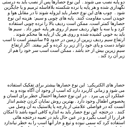
دو پایه نصب می شوند . این نوع حصارها پس از نصب باید به درستی
نگهداری شده و هر پایه یا نرده شکسته بلافاسله ترمیم و یا جایگزین
شود . چوب های این نوع حصار باید ایزوله شوند تا در مقابل هوا و
جویدن اسب مقاومت کنند. پایه های چوبی و سیم: هزینه این نوع
حصارها کمتر است. ممکن است ردیف بالا را نرده چوبی استفاده
کرد و یا سه یا چهار ردیف سیم از روی هر پایه عبور داد . سیم ها
باید به خوبی کشیده شده و روی هر یک از پایه ها محکم شوند .
ارتفاع سیم ردیف زیرین از زمین در حدود ۴۵ سانتیمتر است تا اسب
نتواند دست و پای خود را از زیر رد کرده و گیر بیفتد. اگر ارتفاع
سیم زیرین بیش از حد باشد ، ممکن است اسب سر خود را هم از
زیر آن رد کند .
حصار های الکتریکی: این نوع حصارها بیشتر برای تفکیک استفاده
می شود و زمانی کاربرد دارد که اسب از وجود آن آگاه بوده و به
عملکرد آن پی ببرد . در این نوع حصارها احتمال خطر برای انسان و
بخصوص اطفال وجود دارد . بهترین روش نمایان کردن چشم انداز
آنست که در فواصلی علامتی از پارچه یا پلاستیک به آن وصل می
کنند . درختچه این نوع حصار باید به اندازه کافی انبوه باشد تا امکان
فرار را از اسب بگیرد و در عین حال باید در تعبیه درختچه هائی
استفاده کرد که سمی نبوده و تیغ و خار آنها اسب را به خطر نیاندازد