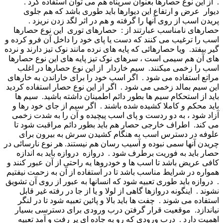
. از این نوع حصارها بعنوان سرپناه هم می توان استفاده کرد .
دیوار عرض و ارتفاع این دیوارها باید طوری باشد که هم جلوی
پریدن اسب از روی آنها را گرفته و هم در اثر لگد زدن نریزد .
حصارهای نامناسب عبارتند از : حصارهای توری این نوع حصارها
اسب را ترغیب می کنند که دست یا پای خود را داخل آن فرو کرده و
گیر بیفتد. ویا حصارهائی که پایه های نرده مانند نوک تیز دارند و نرده
های آن هم سیمی است ، سرهای نوک تیز پایه های این نوع حصارها
اسب را زخمی میکنند. سیم خاردار از این نوع حصارها در اغلب
مراتع استفاده می شود . اگر اسب خود را برای خاراندن به خارهای
این سیم بمالد زخمی می شود . اگر از این نوع حصار استفاده کردید
باید از استحکام سیم ها بطور دائم اطمینان داشته باشید. سیم ها
باید محکم و کاملا کشیده شده باشند . اگر سیم از جای خود رها و
آزاد شود ، به دو ردست و پای اسب پیچیده و آن را به شدت زخمی
می کند. اطراف خارجی حصار هم باید بطور دائم مراقبت شود تا
علوفه در دسترس اسب به هنگام کشیدن سرش به بیرون برای
چریدن آنها سمی نبوده و آسیب رسان هم نیستند. هر نوع نارسائی در
حصار باید به فوریت برطرف شود . دروازه دروازه باید به اندازه
کافی عریض باشد تا اسب ها و خودروها یه راحتی از آن عبور کنند و
همواره در شرایط مناسب باشد تا در استفاده از آن به زحمت نیفتیم
. دروازه باید طوری تعبیه شود که انسانها به عبور از روی آن تشویق
نشوند . اینگونه دروازها گاهی از لولا و یا از جا در رفته غیر قابل
استفاده می شوند . چفت ها باید بالا و پائین تعبیه شود تا در لنگر
نیاندازد. موقعیت قرار گرفتن درب ورودی برای دسترسی بسیار
اهمیت دارد . درب ورودی که رو به جاده ای پر رفت و آمد تعبیه