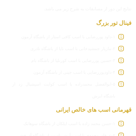
نتایج این دور از مسابقات به شرح زیر می باشد.
فینال تور بزرگ
۱-داود پوررضایی با اسب کافی استار از باشگاه آزمون
۲-مازیار جمشیدخانی با اسب نایا از باشگاه نادری
۳-حسین پوررضایی با اسب کورنلیا از باشگاه بام
۴-داودپوررضایی با اسب جینی از باشگاه آزمون
۵-ابوالفضل محمدزاده با اسب کوایت اسپشیال زد از
باشگاه ابرش
قهرمانی اسب های خالص ایرانی
۱-حسن محمد زاده با اسب ایلکان از باشگاه سوهانک
۲-عرفان محمدی با اسب آرش یاسین از باشگاه آذرخش