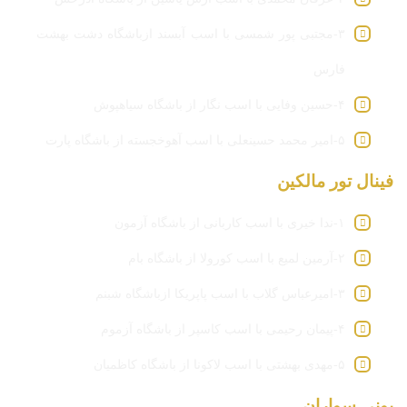
۳-مجتبی پور شمسی با اسب آبسند ازباشگاه دشت بهشت
فارس
۴-حسین وفایی با اسب نگار از باشگاه سیاهپوش
۵-امیر محمد حسینعلی با اسب آهوخجسته از باشگاه پارت
فینال تور مالکین
۱-ندا خیری با اسب کاربانی از باشگاه آزمون
۲-آرمین لمیع با اسب کورولا از باشگاه بام
۳-امیرعباس گلاب با اسب پاپریکا ازباشگاه شبنم
۴-پیمان رحیمی با اسب کاسپر از باشگاه آزموم
۵-مهدی بهشتی با اسب لاکونا از باشگاه کاظمیان
پونی سواران