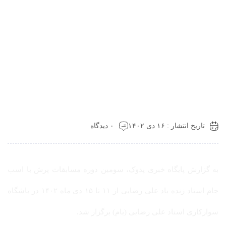
تاریخ انتشار : ۱۶ دی ۱۴۰۲
۰ دیدگاه
به گزارش پایگاه خبری پدوک، سومین دوره مسابقات پرش با اسب
جام استاد زنده یاد علی رضایی از ۱۱ تا ۱۵ دی ماه ۱۴۰۲ در باشگاه
سوارکاری استاد علی رضایی (بام) برگزار شد.