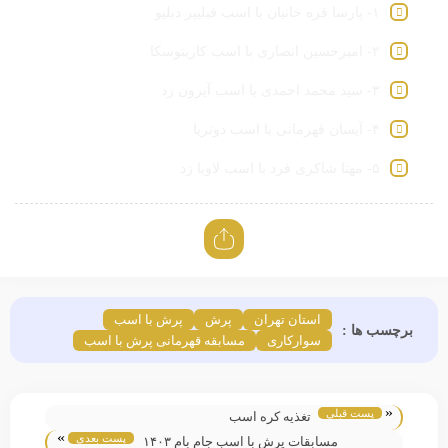
۱- پارسا قره خانیان با اسب فیلیپر دبلیو
۲- امیرحسین انصاری با اسب کاریتوسکا
۳- سید محمد احمدی با اسب آیرون زد
۴- آیسان قهرمانی با اسب دونریا
۵- مهتا شاکری فرد با اسب لاویا زد
استان تهران
پرش
پرش با اسب
برچسب ها :
سوارکاری
مسابقه قهرمانی پرش با اسب
«
پست قبلی
تغذیه کره اسب
»
پست بعدی
مسابقات پرش با اسب جام بام ۱۴۰۳