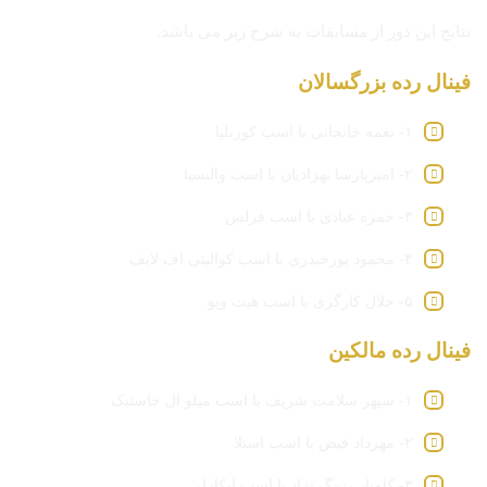
نتایج این دور از مسابقات به شرح زیر می باشد.
فینال
رده
بزرگسالان
۱- نغمه خانجانی با اسب کورنلیا
۲- امیرپارسا بهزادیان با اسب والنسیا
۳- حمزه عبادی با اسب فرلس
۴- محمود پورحیدری با اسب کوالیتی اف لایف
۵- جلال کارگری با اسب هیت ویو
فینال
رده
مالکین
۱- سپهر سلامت شریف با اسب میلو ال جاستیک
۲- مهرداد فیض با اسب استلا
۳- کامیار بزرگ نژاد با اسب ایکارلی