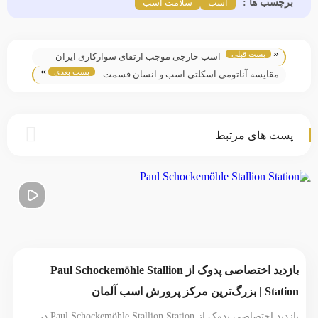
برچسب ها :
اسب
سلامت اسب
«
پست قبلی
اسب خارجی موجب ارتقای سوارکاری ایران
»
پست بعدی
خواهد شد
مقایسه آناتومی اسکلتی اسب و انسان قسمت
دوم
پست های مرتبط
بازدید اختصاصی پدوک از Paul Schockemöhle Stallion
Station | بزرگ‌ترین مرکز پرورش اسب آلمان
بازدید اختصاصی پدوک از Paul Schockemöhle Stallion Station در