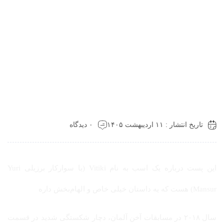
تاریخ انتشار : ۱۱ اردیبهشت ۱۴۰۵
۰ دیدگاه
این پست درباره یک اسب به نام Vitiki (با سوارکار برزیلی Yuri
Mansur) هست که یه داستان خیلی خاص و الهام‌بخش داره
سال ۲۰۱۸ در مسابقات آخن آلمان، دچار شکستگی شدید در قسمت