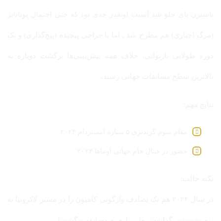
پاسترن پای جلو شد آسیب اونقدر جدی بود که حتی احتمال یوتانایز
(مرگ اجباری) هم مطرح شد , اما با جراحی پیچیده (پیچ‌گذاری) و یک
دوره طولانی بازتوانی، خلاف همه پیش‌بینی‌ها برگشت دوباره به
بالاترین سطح مسابقات جهانی رسید.
نتایج مهم:
مقام سوم گرندپری ۵ ستاره آمستردام ۲۰۲۳
حضور در فینال جام جهانی اوماها ۲۰۲۳
نکته جالب:
در سال ۲۰۲۴ هم یک تصادف واژگونی کامیون را در مسیر لاکرونیا به
ژنو پشت سر گذاشت، ولی بازم به مسابقه برگشت!