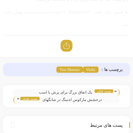
به همین دلیل لقب “Highlander” (جاودانه/تسلیم‌نشدنی) بهش داده
شد.
برچسب ها :
Vitiki
Yuri Mansur
«
پست قبلی
یک اتفاق بزرگ برای پرش با اسب
»
پست بعدی
درخشش مارکوس اه‌نینگ در شانگهای
پست های مرتبط