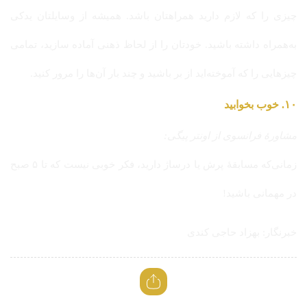
چیزی را که لازم دارید همراهتان باشد. همیشه از وسایلتان یدکی
به‌همراه داشته باشید. خودتان را از لحاظ ذهنی آماده سازید، تمامی
چیزهایی را که آموخته‌اید از بر باشید و چند بار آن‌ها را مرور کنید.
۱۰. خوب بخوابید
مشاورهٔ فرانسوی از اونتر پیگی:
زمانی‌که مسابقهٔ پرش یا درساژ دارید، فکر خوبی نیست که تا ۵ صبح
در مهمانی باشید!
خبرنگار: بهزاد حاجی کندی