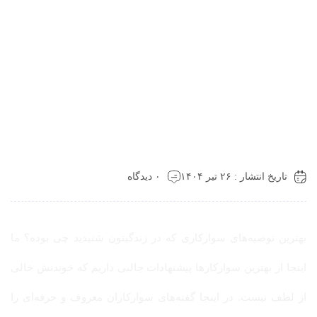
تاریخ انتشار : ۲۶ تیر ۱۴۰۴
۰ دیدگاه
بهترین توصیه‌های سوارکاری که در زندگیتون شنیدید چی بوده؟ ما
اینجا از بهترین سوارکارها پیشنهادات جالبی داریم که خوندنش خالی
از لطف نیست. در اینجا گفته‌های سوارکاران معروف و حرفه‌ای را