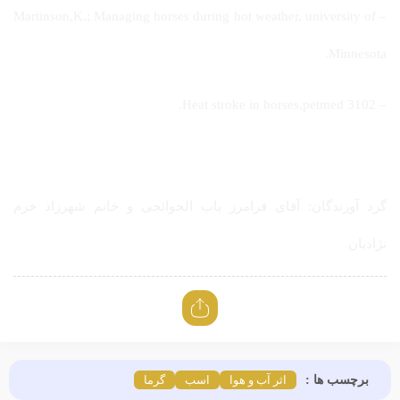
– Martinson,K.; Managing horses during hot weather, university of
Minnesota.
– Heat stroke in horses,petmed 3102.
گرد آورندگان: آقای فرامرز باب الحوائجی و خانم شهرزاد خرم
نژادیان
برچسب ها :
اثر آب و هوا
اسب
گرما