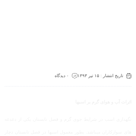
تاریخ انتشار : ۱۵ تیر ۱۳۹۳
۰ دیدگاه
اثرات آب و هوای گرم بر اسبها
نگهداری اسب در شرایط جوی گرم و فصل تابستان یکی از دغدغه
های سوارکاران میباشد. بطور معمول اسبها در فصل تابستان دچار