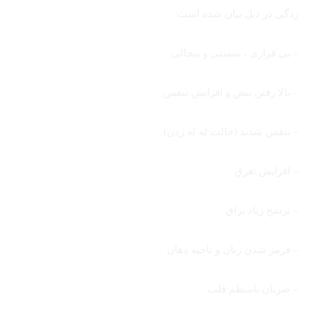
زدگی در ذیل بیان شده است:
– بی قراری ، سستی و بیحالی
– بالا رفتن نبض و افزایش تنفس
– تنفس شدید (حالت له له زدن)
– افزایش تعرق
– ترشح زیاد بزاق
– قرمز شدن زبان و ناحیه دهان
– ضربان نامنظم قلب