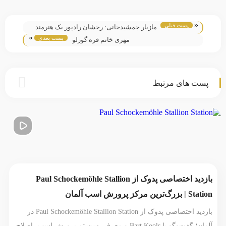
«
پست قبلی
مازیار جمشیدخانی: رخشان رادپور یک هنرمند
»
پست بعدی
است
مهری خانم قره گوزلو
پست های مرتبط
بازدید اختصاصی پدوک از Paul Schockemöhle Stallion
Station | بزرگ‌ترین مرکز پرورش اسب آلمان
بازدید اختصاصی پدوک از Paul Schockemöhle Stallion Station در
آلمان؛ گفت‌وگو با Bart Kools و معرفی سیستم پرورش اسب، اصلاح